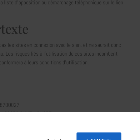
la liste d'opposition au démarchage téléphonique sur le lien
texte
s les sites en connexion avec le sien, et ne saurait donc
u. Les risques liés à l'utilisation de ces sites incombent
 conformera à leurs conditions d'utilisation.
08700027
bor, 38350 SAINT-HONORE.
 20