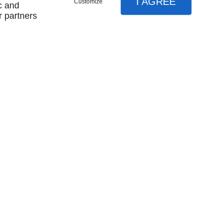
I AGREE
Customize
c and
e la publication
r partners
nt
s
ds Augustins - 75006 Paris
 67