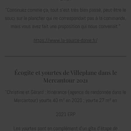
"Continuez comme ça, tout s'est très bien passé, peut-être le
souci sur le plancher qui ne correspondait pas à la commande,
mais vous avez fait une proposition qui nous convenait."
https://www.la-source-doree.fr/
Écogîte et yourtes de Villeplane dans le
Mercantour 2021
"Christine et Gérard : Itinérance (agence de randonnée dans le
Mercantour) yourte 40 m² en 2020 ; yourte 27 m² en
2021 ERP
Les yourtes sont en complément d’un gîte d’étape de