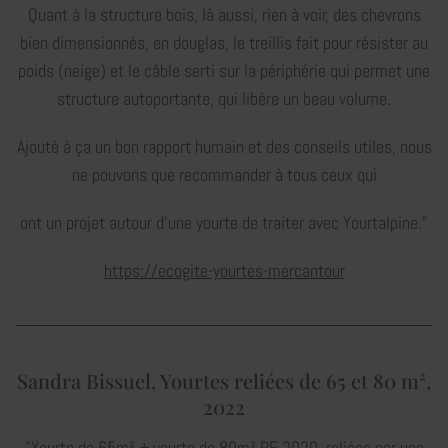
Quant à la structure bois, là aussi, rien à voir, des chevrons
bien dimensionnés, en douglas, le treillis fait pour résister au
poids (neige) et le câble serti sur la périphérie qui permet une
structure autoportante, qui libère un beau volume.
Ajouté à ça un bon rapport humain et des conseils utiles, nous
ne pouvons que recommander à tous ceux qui
ont un projet autour d’une yourte de traiter avec Yourtalpine."
https://ecogite-yourtes-mercantour
Sandra Bissuel, Yourtes reliées de 65 et 80 m²,
2022
"Yourte de 65m² + yourte de 80m² RE 2020, reliées par une