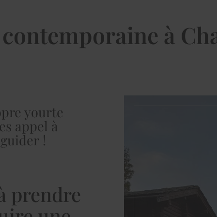
 contemporaine à C
opre yourte
es appel à
guider !
à prendre
uire une