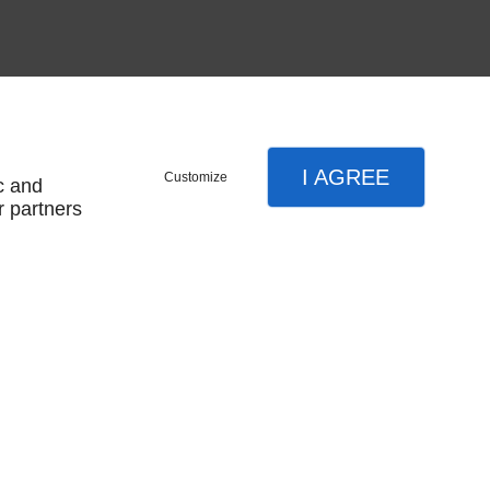
I AGREE
Customize
c and
r partners