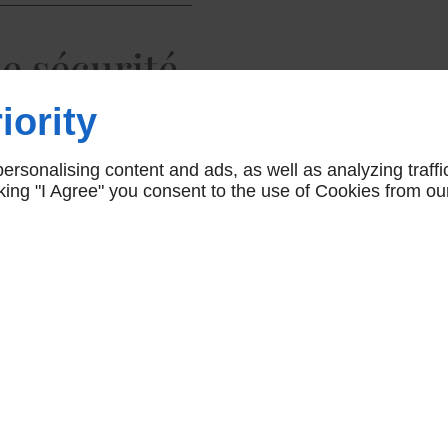
e sécurité
tes
iority
 Grenoble
rsonalising content and ads, as well as analyzing traffi
icking "I Agree" you consent to the use of Cookies from ou
es
utilisées comme ERP à
s. Chez Yourtalpine, nous
évention des incendies dans
'utilisation correcte des
cuation claires et
quipements de sécurité à
ctuer des vérifications