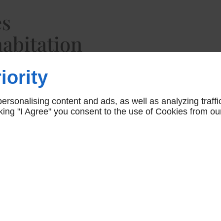
es
abitation
:
iority
 esthétique
rsonalising content and ads, as well as analyzing traffi
icking "I Agree" you consent to the use of Cookies from ou
ns chaque
yourte habitation
'esthétisme audacieux à une
gion de la Nouvelle-
sation de matériaux de
 en garantissant une
es yourtes pour habitation.