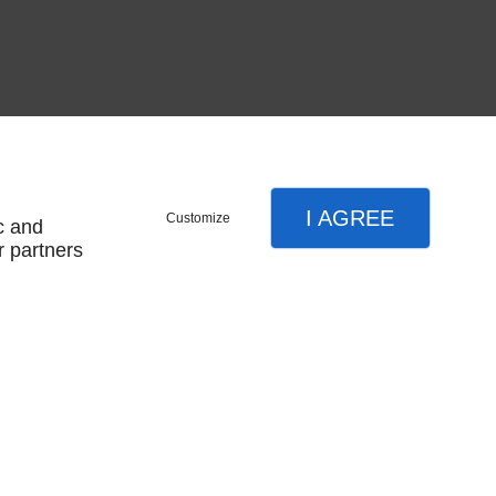
I AGREE
Customize
c and
r partners